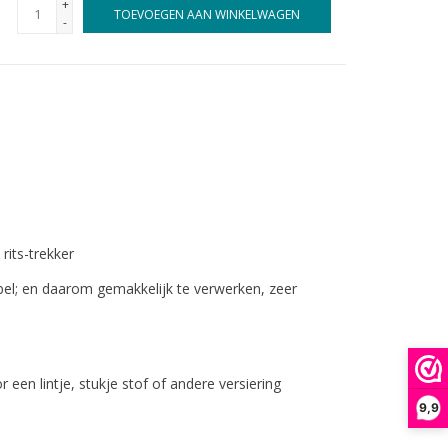
+
TOEVOEGEN AAN WINKELWAGEN
-
rits-trekker
xibel; en daarom gemakkelijk te verwerken, zeer
 een lintje, stukje stof of andere versiering
9,9