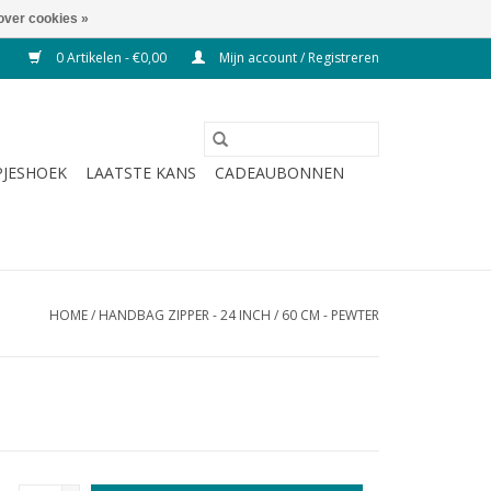
over cookies »
0 Artikelen - €0,00
Mijn account / Registreren
JESHOEK
LAATSTE KANS
CADEAUBONNEN
HOME
/
HANDBAG ZIPPER - 24 INCH / 60 CM - PEWTER