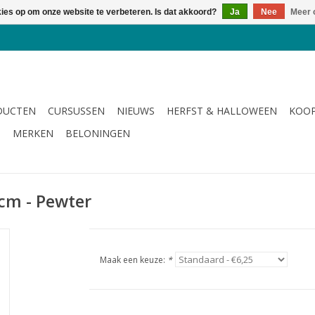
kies op om onze website te verbeteren. Is dat akkoord?
Ja
Nee
Meer 
DUCTEN
CURSUSSEN
NIEUWS
HERFST & HALLOWEEN
KOOP
G
MERKEN
BELONINGEN
 cm - Pewter
Maak een keuze:
*