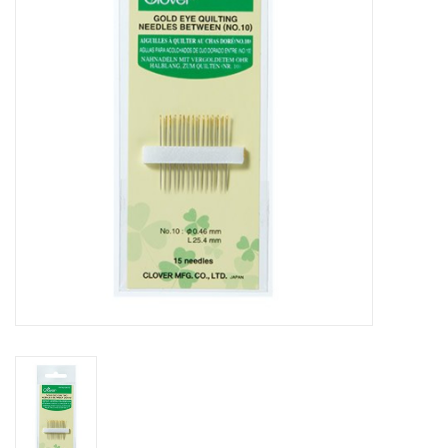
Cadeaubonnen
Nanno Blog
Merken
Beloningen