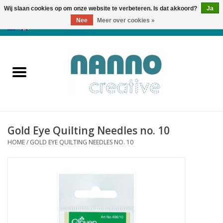
Wij slaan cookies op om onze website te verbeteren. Is dat akkoord?
Ja
Nee
Meer over cookies »
0 Artikelen - €0,00
Home
Producten
Cursussen
Gold Eye Quilting Needles no. 10
Nieuws
HOME
/
GOLD EYE QUILTING NEEDLES NO. 10
Herfst & Halloween
Koopjeshoek
Laatste Kans