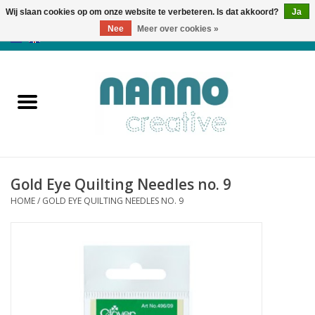
Wij slaan cookies op om onze website te verbeteren. Is dat akkoord?
Ja
Nee
Meer over cookies »
0 Artikelen - €0,00
Home
Producten
Cursussen
Gold Eye Quilting Needles no. 9
Nieuws
HOME
/
GOLD EYE QUILTING NEEDLES NO. 9
Herfst & Halloween
Koopjeshoek
Laatste Kans