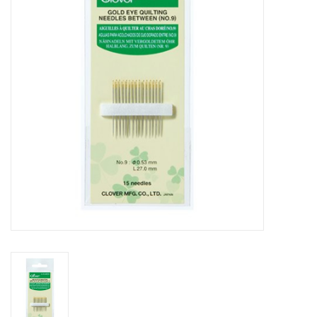
Cadeaubonnen
Nanno Blog
Merken
Beloningen