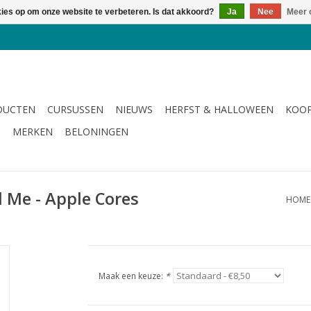
kies op om onze website te verbeteren. Is dat akkoord?
Ja
Nee
Meer 
DUCTEN
CURSUSSEN
NIEUWS
HERFST & HALLOWEEN
KOOP
G
MERKEN
BELONINGEN
d Me - Apple Cores
HOME
Maak een keuze:
*