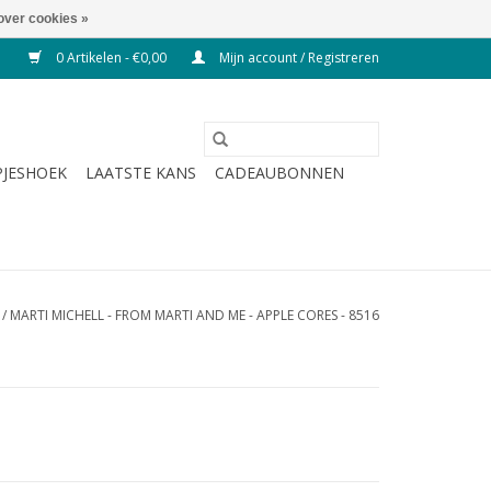
over cookies »
0 Artikelen - €0,00
Mijn account / Registreren
JESHOEK
LAATSTE KANS
CADEAUBONNEN
/
MARTI MICHELL - FROM MARTI AND ME - APPLE CORES - 8516