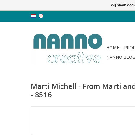
Wij slaan coo
HOME
PRO
NANNO BLO
Marti Michell - From Marti an
- 8516