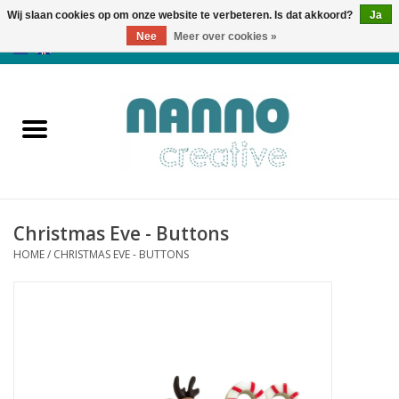
Wij slaan cookies op om onze website te verbeteren. Is dat akkoord?
Ja
Nee
Meer over cookies »
0 Artikelen - €0,00
Home
Producten
Cursussen
Christmas Eve - Buttons
Nieuws
HOME
/
CHRISTMAS EVE - BUTTONS
Herfst & Halloween
Koopjeshoek
Laatste Kans