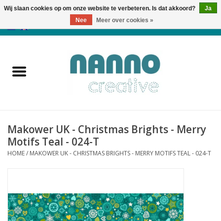
Wij slaan cookies op om onze website te verbeteren. Is dat akkoord?
Ja
Nee
Meer over cookies »
0 Artikelen - €0,00
Home
Producten
Cursussen
Makower UK - Christmas Brights - Merry
Nieuws
Motifs Teal - 024-T
HOME
/
MAKOWER UK - CHRISTMAS BRIGHTS - MERRY MOTIFS TEAL - 024-T
Herfst & Halloween
Koopjeshoek
Laatste Kans