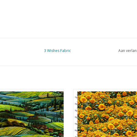
3 Wishes Fabric
Aan verlan
met print van glooiend landschap
geel met print van zonnebloe
EVOEGEN AAN WINKELWAGEN
TOEVOEGEN AAN WINKELWA