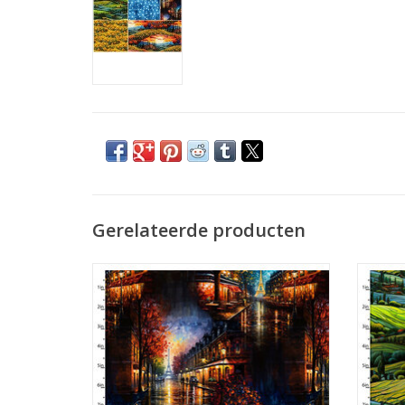
Gerelateerde producten
straat in Parijs met Eifeltoren
groen 
TOEVOEGEN AAN WINKELWAGEN
TO