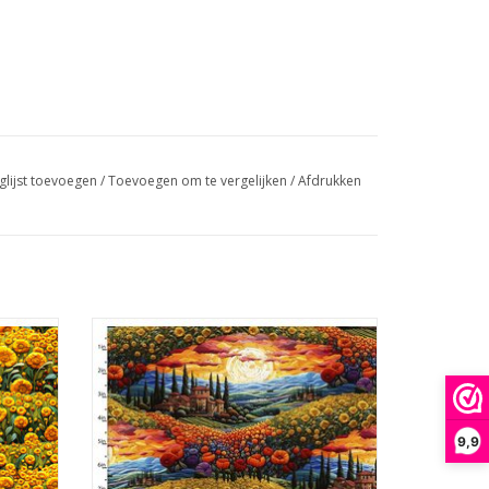
glijst toevoegen
/
Toevoegen om te vergelijken
/
Afdrukken
men
landschap met huizen, bloemen, zon en
heuvels
GEN
TOEVOEGEN AAN WINKELWAGEN
9,9