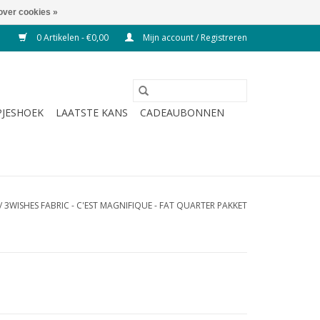
over cookies »
0 Artikelen - €0,00
Mijn account / Registreren
JESHOEK
LAATSTE KANS
CADEAUBONNEN
/
3WISHES FABRIC - C'EST MAGNIFIQUE - FAT QUARTER PAKKET