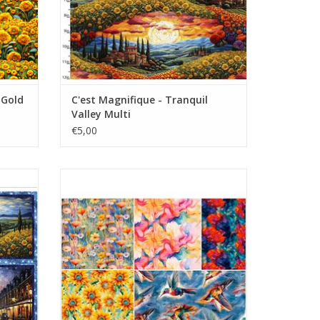
 Gold
C'est Magnifique - Tranquil
Valley Multi
€5,00
llingen
fat quarter bundel
tden
TOEVOEGEN AAN WINKELWAGEN
GEN