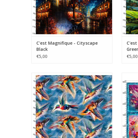
C'est Magnifique - Cityscape
C'est
Black
Gree
€5,00
€5,00
kolibries
TOEVOEGEN AAN WINKELWAGEN
TO