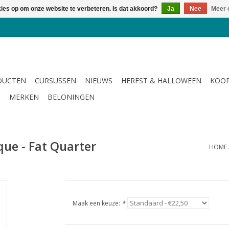
kies op om onze website te verbeteren. Is dat akkoord?
Ja
Nee
Meer 
DUCTEN
CURSUSSEN
NIEUWS
HERFST & HALLOWEEN
KOOP
G
MERKEN
BELONINGEN
que - Fat Quarter
HOME
Maak een keuze:
*