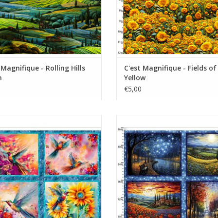
 Magnifique - Rolling Hills
C'est Magnifique - Fields of
n
Yellow
€5,00
panel met kolibries
panel met 4 verschillende voorste
van Franze landschappen en s
EVOEGEN AAN WINKELWAGEN
TOEVOEGEN AAN WINKELWA