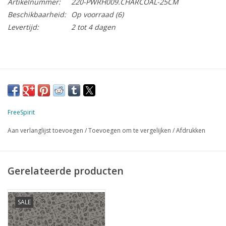
Artikelnummer:
220-PWRH009.CHARCOAL-25CM
Beschikbaarheid:
Op voorraad
(6)
Levertijd:
2 tot 4 dagen
FreeSpirit
Aan verlanglijst toevoegen
/
Toevoegen om te vergelijken
/
Afdrukken
Gerelateerde producten
SALE