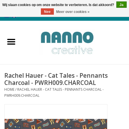
Wij slaan cookies op om onze website te verbeteren. Is dat akkoord?
Ja
Nee
Meer over cookies »
0 Artikelen - €0,00
Home
Producten
Cursussen
Rachel Hauer - Cat Tales - Pennants
Nieuws
Charcoal - PWRH009.CHARCOAL
HOME
/
RACHEL HAUER - CAT TALES - PENNANTS CHARCOAL -
Herfst & Halloween
PWRH009.CHARCOAL
Koopjeshoek
Laatste Kans