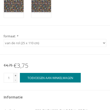
formaat:
*
€3,75
€4,75
+
TOEVOEGEN AAN WINKELWAGEN
-
Informatie