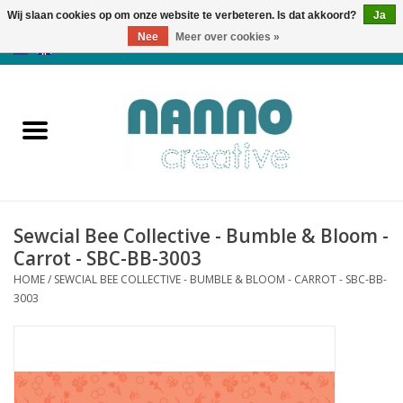
Wij slaan cookies op om onze website te verbeteren. Is dat akkoord?
Ja
Nee
Meer over cookies »
0 Artikelen - €0,00
Home
Producten
Cursussen
Sewcial Bee Collective - Bumble & Bloom -
Nieuws
Carrot - SBC-BB-3003
HOME
/
SEWCIAL BEE COLLECTIVE - BUMBLE & BLOOM - CARROT - SBC-BB-
Herfst & Halloween
3003
Koopjeshoek
Laatste Kans