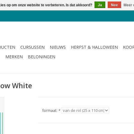
kies op om onze website te verbeteren. Is dat akkoord?
Ja
Nee
Meer 
DUCTEN
CURSUSSEN
NIEUWS
HERFST & HALLOWEEN
KOOP
G
MERKEN
BELONINGEN
nbow White
formaat:
*