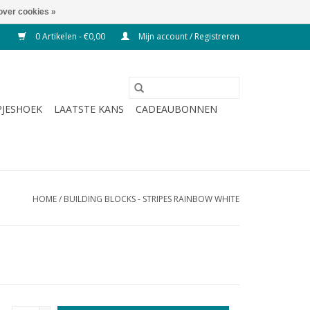
over cookies »
0 Artikelen - €0,00
Mijn account / Registreren
JESHOEK
LAATSTE KANS
CADEAUBONNEN
HOME
/
BUILDING BLOCKS - STRIPES RAINBOW WHITE