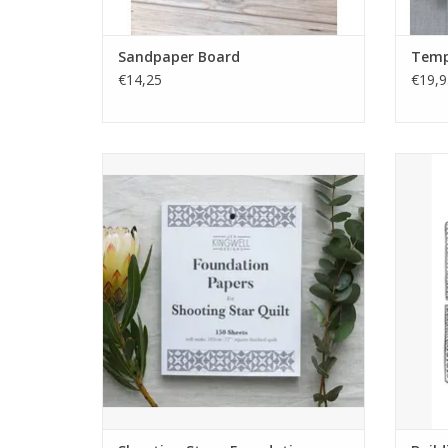
Sandpaper Board
Tempt
€14,25
€19,9
papier voor foundation paper piecing
blokken
TO
TOEVOEGEN AAN WINKELWAGEN