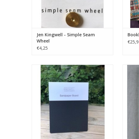
Jen Kingwell - Simple Seam
Book
Wheel
€25,9
€4,25
schuurpapier plaat
TOEVOEGEN AAN WINKELWAGEN
TO