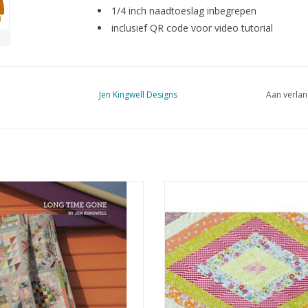
1/4 inch naadtoeslag inbegrepen
inclusief QR code voor video tutorial
Jen Kingwell Designs
Aan verlan
atronenboek van Jen Kingwell
Postcard Project #17 - 60 Deg
Diamond
EVOEGEN AAN WINKELWAGEN
TOEVOEGEN AAN WINKELWA