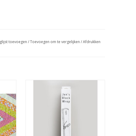
glijst toevoegen
/
Toevoegen om te vergelijken
/
Afdrukken
ree
blokken rol
TOEVOEGEN AAN WINKELWAGEN
GEN