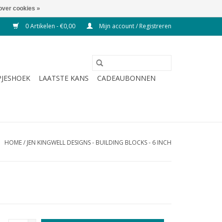
over cookies »
0 Artikelen - €0,00
Mijn account / Registreren
JESHOEK
LAATSTE KANS
CADEAUBONNEN
HOME
/
JEN KINGWELL DESIGNS - BUILDING BLOCKS - 6 INCH