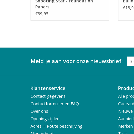
Shooting Star - Foundation
Build
Papers
€18,9
€39,95
Meld je aan voor onze nieuwsbrief:
Klantenservice
Produ
Contact gegevens
Alle pro
Contactformulier en FAQ
Cadeau
Over ons
Nieuwe 
Openingstijden
Aanbied
Adres + Route beschrijving
Merken
Nieuwsbrief
Tags