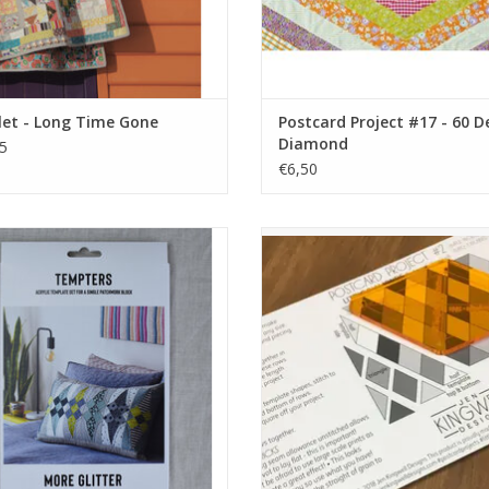
let - Long Time Gone
Postcard Project #17 - 60 D
Diamond
5
€6,50
template set
template voor een quilt met dia
EVOEGEN AAN WINKELWAGEN
TOEVOEGEN AAN WINKELWA