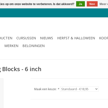
kies op om onze website te verbeteren. Is dat akkoord?
Ja
Nee
Meer 
DUCTEN
CURSUSSEN
NIEUWS
HERFST & HALLOWEEN
KOOP
G
MERKEN
BELONINGEN
 Blocks - 6 inch
Maak een keuze:
*