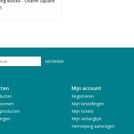
ing Blocks - Charm Square
5
ABONNEER
cten
Mijn account
ducten
Registreren
bonnen
Mijn bestellingen
producten
Mijn tickets
ingen
Mijn verlanglijst
Herroeping aanvragen