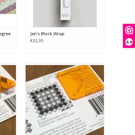
egree
Jen's Block Wrap
€32,95
9,9
manten
template
GEN
TOEVOEGEN AAN WINKELWAGEN