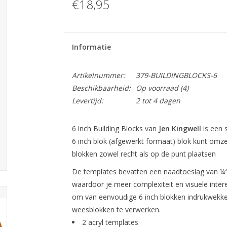
€18,95
Informatie
Artikelnummer:
379-BUILDINGBLOCKS-6
Beschikbaarheid:
Op voorraad
(4)
Levertijd:
2 tot 4 dagen
6 inch Building Blocks van
Jen Kingwell
is een 
6 inch blok (afgewerkt formaat) blok kunt omze
blokken zowel recht als op de punt plaatsen
De templates bevatten een naadtoeslag van ¼″
waardoor je meer complexiteit en visuele intere
om van eenvoudige 6 inch blokken indrukwekke
weesblokken te verwerken.
2 acryl templates