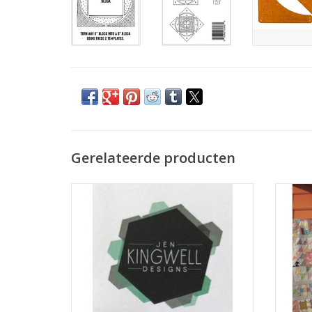
Gerelateerde producten
hulpmiddel voor 1/4 inch naadtoeslag, van
p
Jen Kingwell
TO
TOEVOEGEN AAN WINKELWAGEN