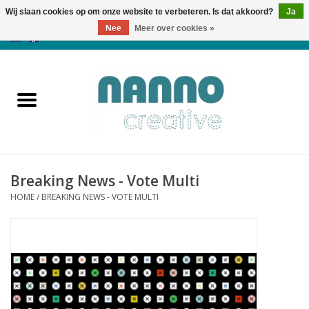
Wij slaan cookies op om onze website te verbeteren. Is dat akkoord?
Ja
Nee
Meer over cookies »
0 Artikelen - €0,00
Home
Producten
Cursussen
Breaking News - Vote Multi
Nieuws
HOME
/
BREAKING NEWS - VOTE MULTI
Herfst & Halloween
Koopjeshoek
Laatste Kans