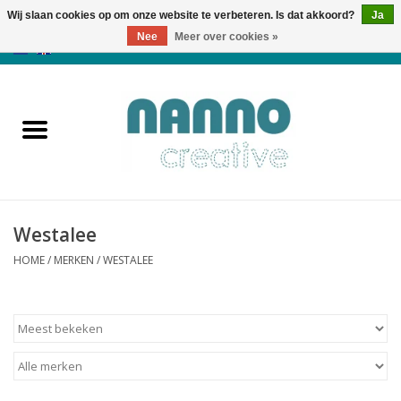
Wij slaan cookies op om onze website te verbeteren. Is dat akkoord?
Ja
Nee
Meer over cookies »
0 Artikelen - €0,00
Home
Producten
Cursussen
Westalee
Nieuws
HOME
/
MERKEN
/
WESTALEE
Herfst & Halloween
Koopjeshoek
Laatste Kans