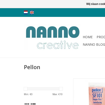
Wij slaan coo
HOME
PRO
NANNO BLO
Pellon
woven versteviging vo
tassen
TOEVOEGEN AAN WI
Min: €
0
Max: €
10