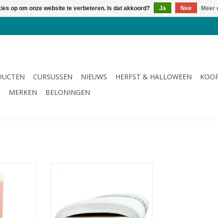
kies op om onze website te verbeteren. Is dat akkoord?
Ja
Nee
Meer 
DUCTEN
CURSUSSEN
NIEUWS
HERFST & HALLOWEEN
KOOP
G
MERKEN
BELONINGEN
or By Annie
ultra-sterke versteviging
NKELWAGEN