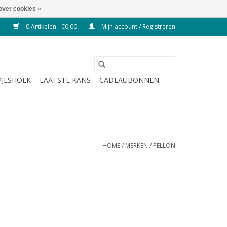
over cookies »
0 Artikelen - €0,00
Mijn account / Registreren
JESHOEK
LAATSTE KANS
CADEAUBONNEN
HOME
/
MERKEN
/
PELLON