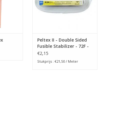
ex
Peltex II - Double Sided
Fusible Stabilizer - 72F -
10 cm
€2,15
Stukprijs : €21,50 / Meter