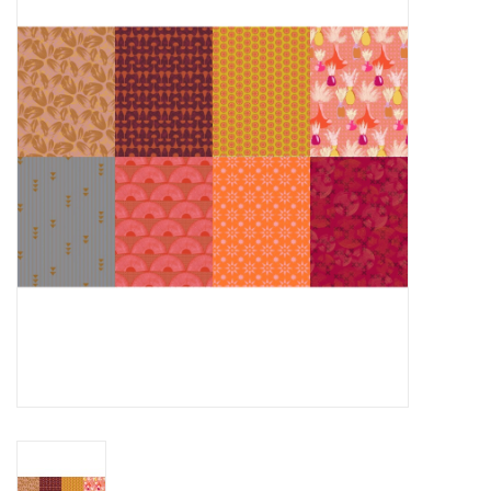
Cadeaubonnen
Nanno Blog
Merken
Beloningen