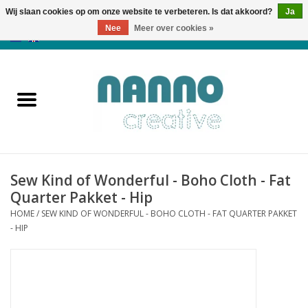
Wij slaan cookies op om onze website te verbeteren. Is dat akkoord?
Ja
Nee
Meer over cookies »
0 Artikelen - €0,00
Home
Producten
Cursussen
Sew Kind of Wonderful - Boho Cloth - Fat
Nieuws
Quarter Pakket - Hip
HOME
/
SEW KIND OF WONDERFUL - BOHO CLOTH - FAT QUARTER PAKKET
Herfst & Halloween
- HIP
Koopjeshoek
Laatste Kans