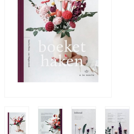
Cadeaubonnen
Nanno Blog
Merken
Beloningen