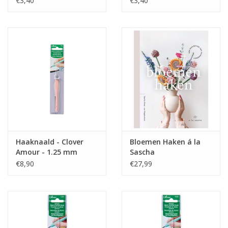
€3,40
€3,40
De bloemen zijn natuurlijk leuk om (ook los van elkaar) in een
vaas te zetten, mee te decoreren of als cadeau te geven. En het
beste van alles: ze verwelken nooit! Er staan ook nog allemaal
extra tips in het boek; haak bijvoorbeeld een bruidsboeket,
sieraden of zelfs speelgoed met de bloempatronen.
Dit is het langverwachte vervolg op ‘Bloemen haken’! Met
prachtige vormgeving en fotografie en met duidelijke patronen,
zoals je van Sascha gewend bent.
Haaknaald - Clover
Bloemen Haken á la
Amour - 1.25 mm
Sascha
€8,90
€27,99