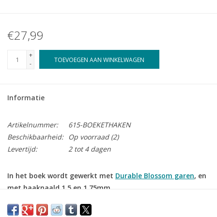
€27,99
+
TOEVOEGEN AAN WINKELWAGEN
-
Informatie
Artikelnummer:
615-BOEKETHAKEN
Beschikbaarheid:
Op voorraad
(2)
Levertijd:
2 tot 4 dagen
In het boek wordt gewerkt met
Durable Blossom garen
, en
met haaknaald 1,5 en 1,75mm
Fleurig haakboek met patronen voor prachtige bloemen van
haakkoningin Sascha Blase-Van Wagtendonk. Haak een kleurrijk