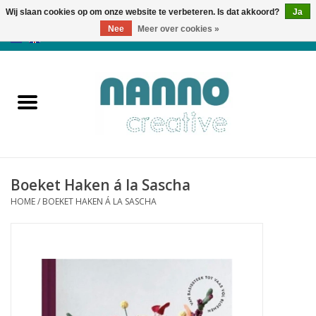
Wij slaan cookies op om onze website te verbeteren. Is dat akkoord?
Ja
Nee
Meer over cookies »
0 Artikelen - €0,00
Home
Producten
Cursussen
Boeket Haken á la Sascha
Nieuws
HOME
/
BOEKET HAKEN Á LA SASCHA
Herfst & Halloween
Koopjeshoek
Laatste Kans