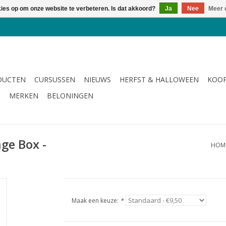
kies op om onze website te verbeteren. Is dat akkoord?
Ja
Nee
Meer 
DUCTEN
CURSUSSEN
NIEUWS
HERFST & HALLOWEEN
KOOP
G
MERKEN
BELONINGEN
ge Box -
HOM
Maak een keuze:
*