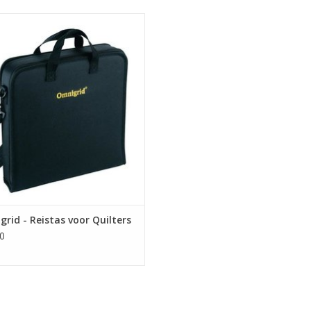
pbergtas voor quiltmaterialen
EVOEGEN AAN WINKELWAGEN
rid - Reistas voor Quilters
0