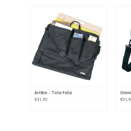
tas voor snijmat
o
TO
ArtBin - Tote Folio
Omnig
€31,95
€51,9