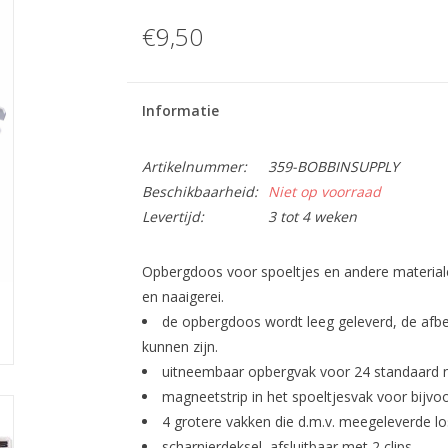
€9,50
Informatie
Artikelnummer:
359-BOBBINSUPPLY
Beschikbaarheid:
Niet op voorraad
Levertijd:
3 tot 4 weken
Opbergdoos voor spoeltjes en andere materialen
en naaigerei.
de opbergdoos wordt leeg geleverd, de afbe
kunnen zijn.
uitneembaar opbergvak voor 24 standaard n
magneetstrip in het spoeltjesvak voor bijvo
4 grotere vakken die d.m.v. meegeleverde lo
scharnierdeksel, afsluitbaar met 2 clips