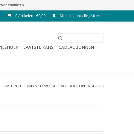
over cookies »
0 Artikelen - €0,00
Mijn account / Registreren
JESHOEK
LAATSTE KANS
CADEAUBONNEN
E
/
ARTBIN - BOBBIN & SUPPLY STORAGE BOX - OPBERGDOOS