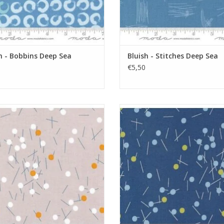
h - Bobbins Deep Sea
Bluish - Stitches Deep Sea
€5,50
aupe met streepjes en stippen
donkerblauw met streepjes en s
EVOEGEN AAN WINKELWAGEN
TOEVOEGEN AAN WINKELWA