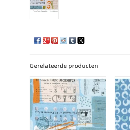
Gerelateerde producten
gekleurde vlakken met tekst en tekeningen
op blauw
TO
TOEVOEGEN AAN WINKELWAGEN