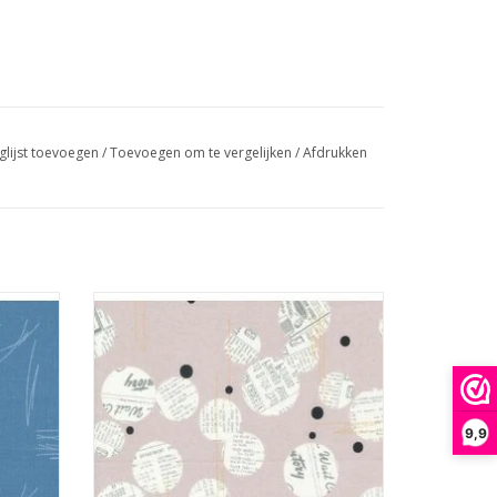
glijst toevoegen
/
Toevoegen om te vergelijken
/
Afdrukken
cirkels met tekst op taupe
GEN
TOEVOEGEN AAN WINKELWAGEN
9,9