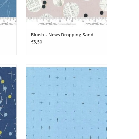
Bluish - News Dropping Sand
€5,50
tippen
lichtblauw met quiltsteken
GEN
TOEVOEGEN AAN WINKELWAGEN