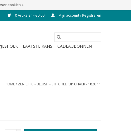
over cookies »
0 Artikelen - €0,00
Mijn account / Registreren
JESHOEK
LAATSTE KANS
CADEAUBONNEN
HOME
/
ZEN CHIC - BLUISH - STITCHED UP CHALK - 1820 11