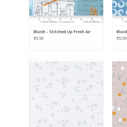
Bluish - Stitched Up Fresh Air
Bluis
€5,50
€5,50
low volume stof met schaartjes
t
TOEVOEGEN AAN WINKELWAGEN
TO