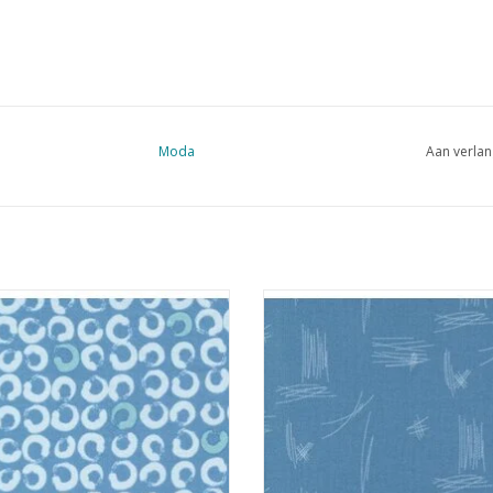
Moda
Aan verlan
blauw met cirkels
blauw met stiksels
EVOEGEN AAN WINKELWAGEN
TOEVOEGEN AAN WINKELWA