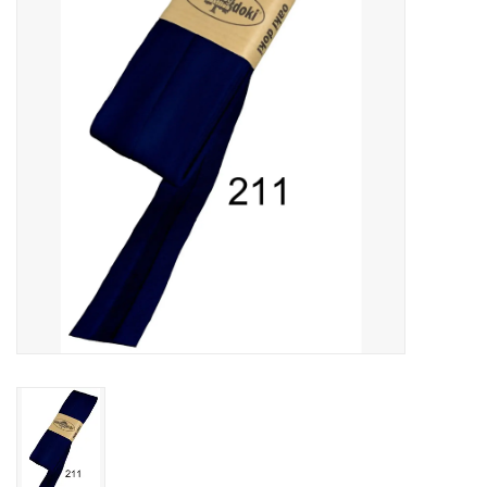
Cadeaubonnen
Nanno Blog
Merken
Beloningen