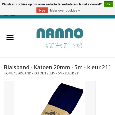
Wij slaan cookies op om onze website te verbeteren. Is dat akkoord?
Ja
Nee
Meer over cookies »
0 Artikelen - €0,00
Home
Producten
Cursussen
Biaisband - Katoen 20mm - 5m - kleur 211
Nieuws
HOME
/
BIAISBAND - KATOEN 20MM - 5M - KLEUR 211
Herfst & Halloween
Koopjeshoek
Laatste Kans