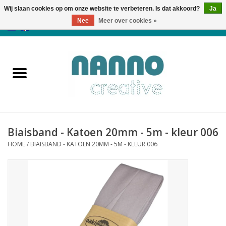
Wij slaan cookies op om onze website te verbeteren. Is dat akkoord?
Ja
Nee
Meer over cookies »
0 Artikelen - €0,00
Home
Producten
Cursussen
Biaisband - Katoen 20mm - 5m - kleur 006
Nieuws
HOME
/
BIAISBAND - KATOEN 20MM - 5M - KLEUR 006
Herfst & Halloween
Koopjeshoek
Laatste Kans