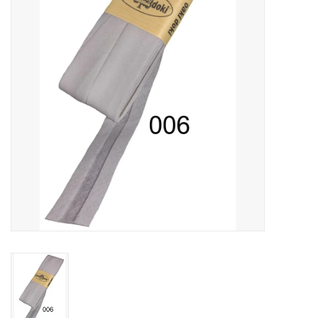
Cadeaubonnen
Nanno Blog
Merken
Beloningen