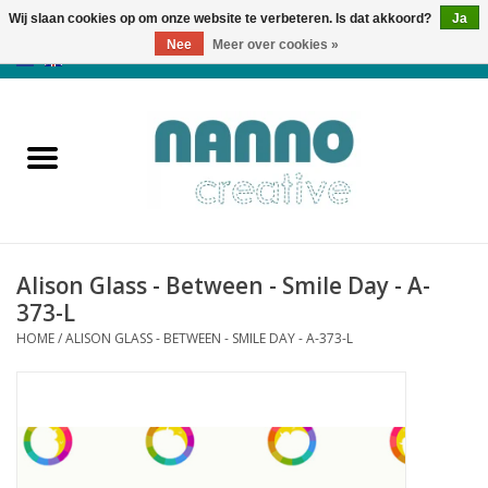
Wij slaan cookies op om onze website te verbeteren. Is dat akkoord?
Ja
Nee
Meer over cookies »
0 Artikelen - €0,00
Home
Producten
Cursussen
Alison Glass - Between - Smile Day - A-
Nieuws
373-L
HOME
/
ALISON GLASS - BETWEEN - SMILE DAY - A-373-L
Herfst & Halloween
Koopjeshoek
Laatste Kans