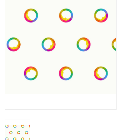
Cadeaubonnen
Nanno Blog
Merken
Beloningen