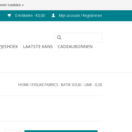
over cookies »
0 Artikelen - €0,00
Mijn account / Registreren
JESHOEK
LAATSTE KANS
CADEAUBONNEN
HOME
/
EYELIKE FABRICS - BATIK SOLID - LIME - 0.28