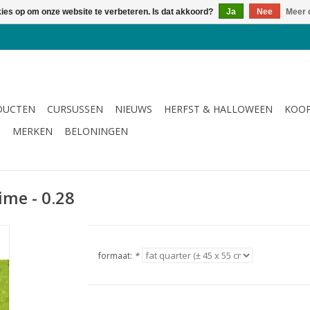
kies op om onze website te verbeteren. Is dat akkoord?
Ja
Nee
Meer 
DUCTEN
CURSUSSEN
NIEUWS
HERFST & HALLOWEEN
KOOP
G
MERKEN
BELONINGEN
Lime - 0.28
formaat:
*