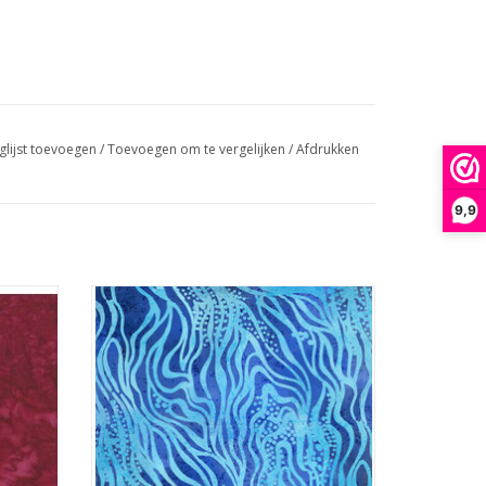
glijst toevoegen
/
Toevoegen om te vergelijken
/
Afdrukken
9,9
blauwe batik
GEN
TOEVOEGEN AAN WINKELWAGEN