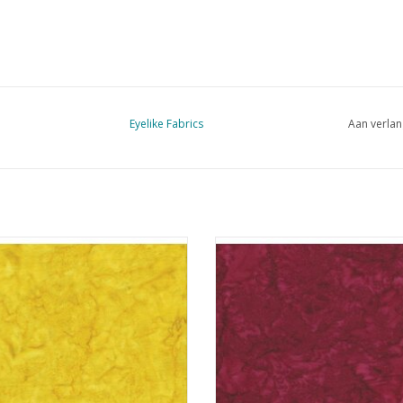
Eyelike Fabrics
Aan verlan
batik geel
donkerrood batik
EVOEGEN AAN WINKELWAGEN
TOEVOEGEN AAN WINKELWA