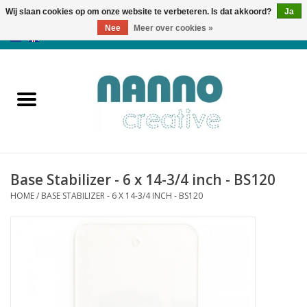
Wij slaan cookies op om onze website te verbeteren. Is dat akkoord?
Ja
Nee
Meer over cookies »
0 Artikelen - €0,00
Home
Producten
Cursussen
Base Stabilizer - 6 x 14-3/4 inch - BS120
Nieuws
HOME
/
BASE STABILIZER - 6 X 14-3/4 INCH - BS120
Herfst & Halloween
Koopjeshoek
Laatste Kans