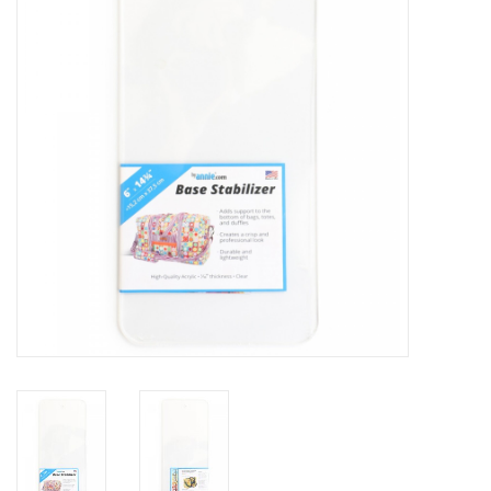
Cadeaubonnen
Nanno Blog
Merken
Beloningen