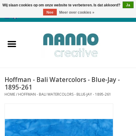
Wij slaan cookies op om onze website te verbeteren. Is dat akkoord?
Ja
Nee
Meer over cookies »
0 Artikelen - €0,00
Home
Producten
Cursussen
Hoffman - Bali Watercolors - Blue-Jay -
Nieuws
1895-261
HOME
/
HOFFMAN - BALI WATERCOLORS - BLUE-JAY - 1895-261
Herfst & Halloween
Koopjeshoek
Laatste Kans