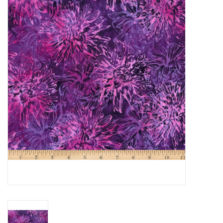
Cadeaubonnen
Nanno Blog
Merken
Beloningen