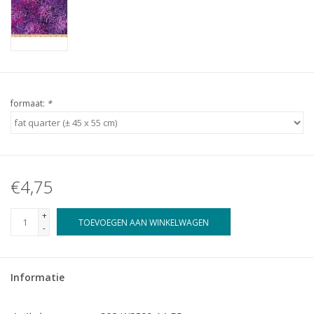
formaat:
*
€4,75
+
TOEVOEGEN AAN WINKELWAGEN
-
Informatie