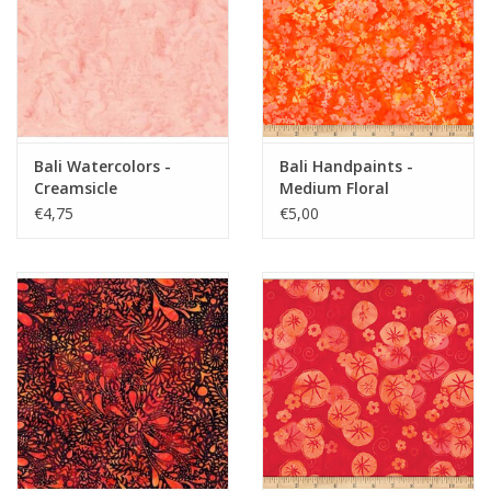
Bali Watercolors -
Bali Handpaints -
Creamsicle
Medium Floral
Pumpkin
€4,75
€5,00