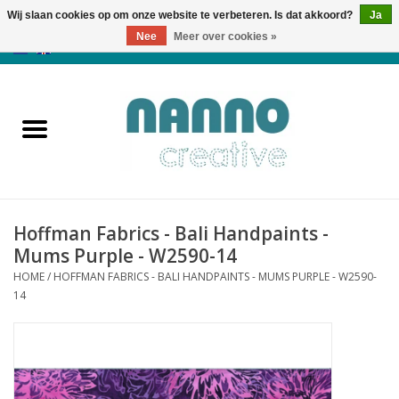
Wij slaan cookies op om onze website te verbeteren. Is dat akkoord?
Ja
Nee
Meer over cookies »
0 Artikelen - €0,00
Home
Producten
Cursussen
Hoffman Fabrics - Bali Handpaints -
Nieuws
Mums Purple - W2590-14
HOME
/
HOFFMAN FABRICS - BALI HANDPAINTS - MUMS PURPLE - W2590-
Herfst & Halloween
14
Koopjeshoek
Laatste Kans