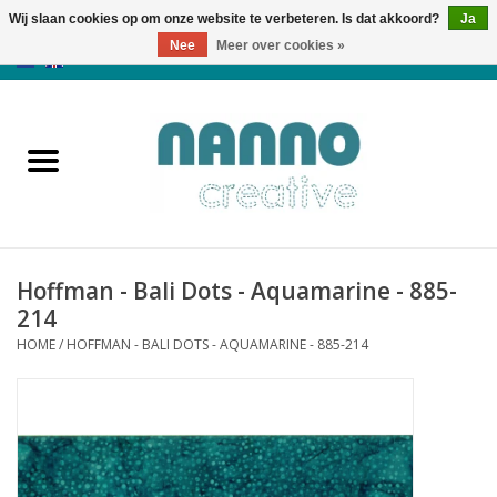
Wij slaan cookies op om onze website te verbeteren. Is dat akkoord?
Ja
Nee
Meer over cookies »
0 Artikelen - €0,00
Home
Producten
Cursussen
Hoffman - Bali Dots - Aquamarine - 885-
Nieuws
214
HOME
/
HOFFMAN - BALI DOTS - AQUAMARINE - 885-214
Herfst & Halloween
Koopjeshoek
Laatste Kans