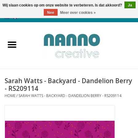
Wij slaan cookies op om onze website te verbeteren. Is dat akkoord?
Ja
Nee
Meer over cookies »
0 Artikelen - €0,00
Home
Producten
Cursussen
Sarah Watts - Backyard - Dandelion Berry
Nieuws
- RS209114
HOME
/
SARAH WATTS - BACKYARD - DANDELION BERRY - RS209114
Herfst & Halloween
Koopjeshoek
Laatste Kans