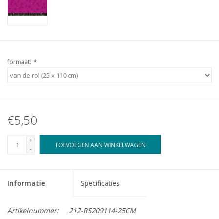
formaat:
*
€5,50
+
TOEVOEGEN AAN WINKELWAGEN
-
Informatie
Specificaties
Artikelnummer:
212-RS209114-25CM