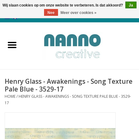
Wij slaan cookies op om onze website te verbeteren. Is dat akkoord?
Ja
Nee
Meer over cookies »
0 Artikelen - €0,00
Home
Producten
Cursussen
Henry Glass - Awakenings - Song Texture
Nieuws
Pale Blue - 3529-17
HOME
/
HENRY GLASS - AWAKENINGS - SONG TEXTURE PALE BLUE - 3529-
Herfst & Halloween
17
Koopjeshoek
Laatste Kans