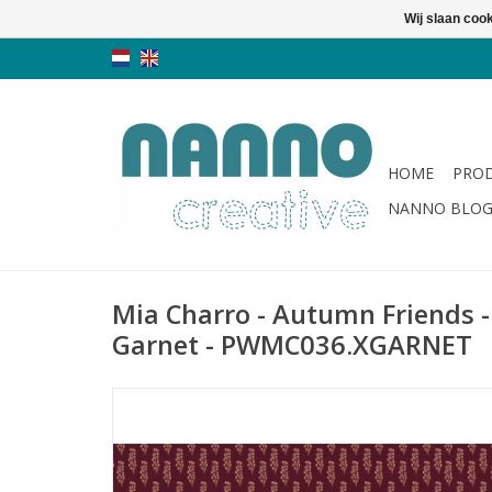
Wij slaan coo
HOME
PRO
NANNO BLO
Mia Charro - Autumn Friends 
Garnet - PWMC036.XGARNET