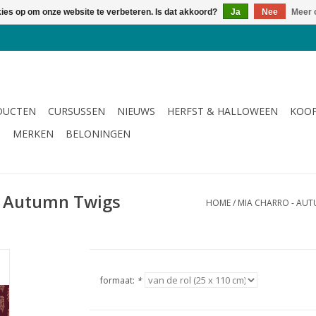
kies op om onze website te verbeteren. Is dat akkoord?
Ja
Nee
Meer 
DUCTEN
CURSUSSEN
NIEUWS
HERFST & HALLOWEEN
KOOP
G
MERKEN
BELONINGEN
- Autumn Twigs
HOME
/
MIA CHARRO - AUT
formaat:
*