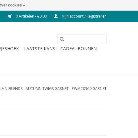
over cookies »
0 Artikelen - €0,00
Mijn account / Registreren
JESHOEK
LAATSTE KANS
CADEAUBONNEN
UMN FRIENDS - AUTUMN TWIGS GARNET - PWMC036.XGARNET