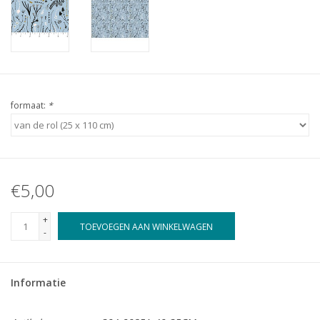
formaat:
*
€5,00
+
TOEVOEGEN AAN WINKELWAGEN
-
Informatie