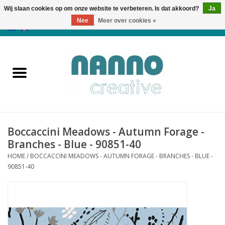
Wij slaan cookies op om onze website te verbeteren. Is dat akkoord?
Ja
Nee
Meer over cookies »
0 Artikelen - €0,00
Home
Producten
Cursussen
Boccaccini Meadows - Autumn Forage -
Nieuws
Branches - Blue - 90851-40
HOME
/
BOCCACCINI MEADOWS - AUTUMN FORAGE - BRANCHES - BLUE -
Herfst & Halloween
90851-40
Koopjeshoek
Laatste Kans