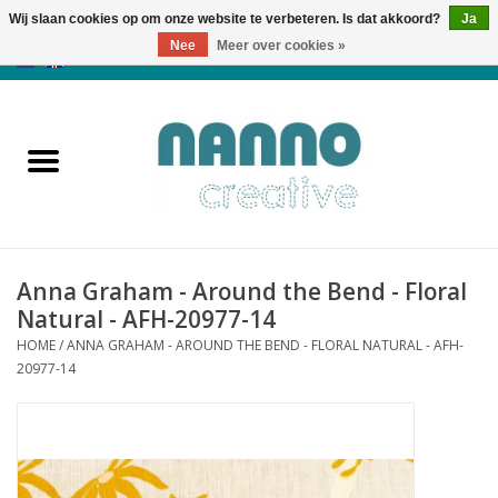
Wij slaan cookies op om onze website te verbeteren. Is dat akkoord?
Ja
Nee
Meer over cookies »
0 Artikelen - €0,00
Home
Producten
Cursussen
Anna Graham - Around the Bend - Floral
Nieuws
Natural - AFH-20977-14
HOME
/
ANNA GRAHAM - AROUND THE BEND - FLORAL NATURAL - AFH-
Herfst & Halloween
20977-14
Koopjeshoek
Laatste Kans