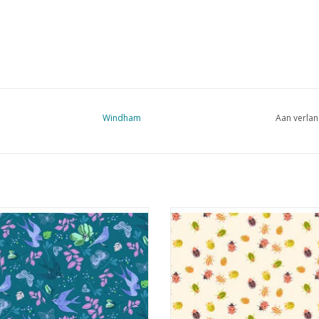
Windham
Aan verlan
uwen en bladeren op blauwgroen
kevers op ecru
EVOEGEN AAN WINKELWAGEN
TOEVOEGEN AAN WINKELWA