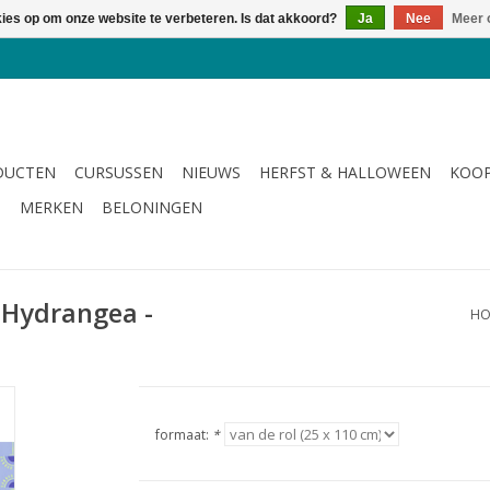
kies op om onze website te verbeteren. Is dat akkoord?
Ja
Nee
Meer 
DUCTEN
CURSUSSEN
NIEUWS
HERFST & HALLOWEEN
KOOP
G
MERKEN
BELONINGEN
 Hydrangea -
HO
formaat:
*