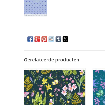
Gerelateerde producten
bladeren, bloemen en insecten op
zwal
donkerblauw
TO
TOEVOEGEN AAN WINKELWAGEN