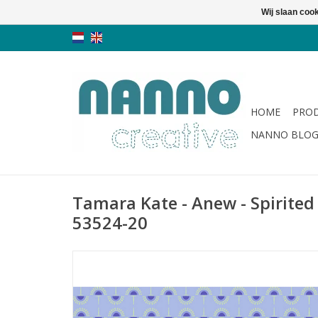
Wij slaan coo
HOME
PRO
NANNO BLO
Tamara Kate - Anew - Spirited
53524-20