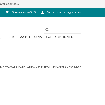
over cookies »
0 Artikelen - €0,00
Mijn account / Registreren
JESHOEK
LAATSTE KANS
CADEAUBONNEN
ME
/
TAMARA KATE - ANEW - SPIRITED HYDRANGEA - 53524-20