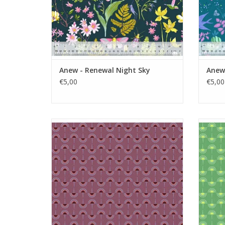
Anew - Renewal Night Sky
Anew 
€5,00
€5,00
paars met halve cirkels
TOEVOEGEN AAN WINKELWAGEN
TO