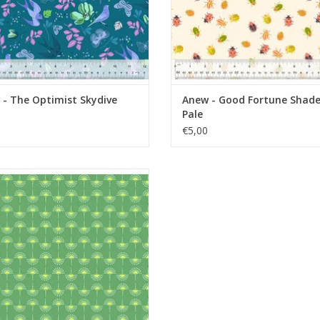
- The Optimist Skydive
Anew - Good Fortune Shade
Pale
€5,00
groen met halve cirkels
EVOEGEN AAN WINKELWAGEN