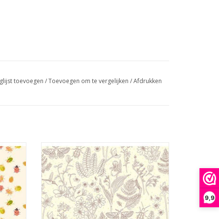
glijst toevoegen
/
Toevoegen om te vergelijken
/
Afdrukken
ecru met lijntekening van bladeren,
bloemen en insecten
GEN
TOEVOEGEN AAN WINKELWAGEN
9,9