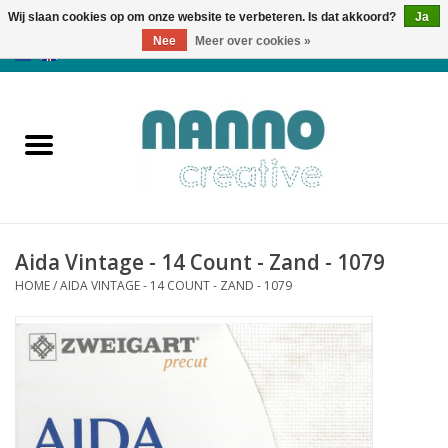
Wij slaan cookies op om onze website te verbeteren. Is dat akkoord?
Ja
Nee
Meer over cookies »
0 Artikelen - €0,00
Home
Producten
Cursussen
Aida Vintage - 14 Count - Zand - 1079
Nieuws
HOME
/
AIDA VINTAGE - 14 COUNT - ZAND - 1079
Herfst & Halloween
Koopjeshoek
Laatste Kans