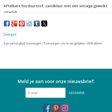
Aftelbare borduurstof, zandkleur met een vintage gewolkt
uiterlijk
14 count Aida = 5.4 kruisjes per cm.
48 x 53 cm
100% katoen
Zweigart
zandkleur
inclusief kruissteekpatroon
Aan verlanglijst toevoegen
/
Toevoegen om te vergelijken
/
Afdrukken
Meld je aan voor onze nieuwsbrief:
ABONNEER