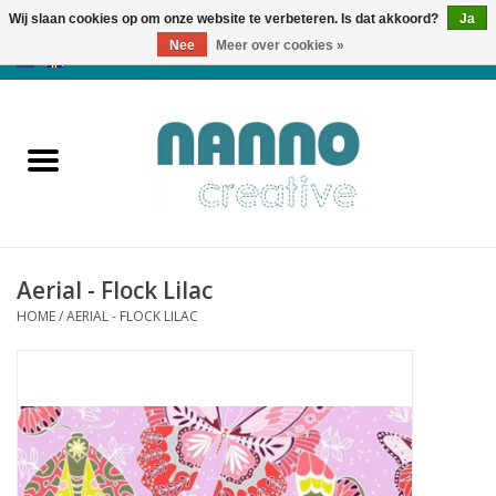
Wij slaan cookies op om onze website te verbeteren. Is dat akkoord?
Ja
Nee
Meer over cookies »
0 Artikelen - €0,00
Home
Producten
Cursussen
Aerial - Flock Lilac
Nieuws
HOME
/
AERIAL - FLOCK LILAC
Herfst & Halloween
Koopjeshoek
Laatste Kans