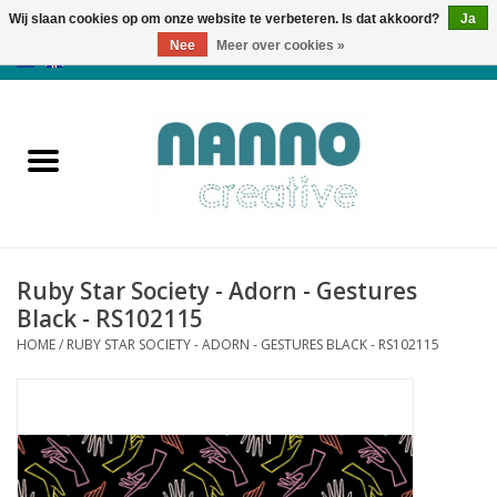
Wij slaan cookies op om onze website te verbeteren. Is dat akkoord?
Ja
Nee
Meer over cookies »
0 Artikelen - €0,00
Home
Producten
Cursussen
Ruby Star Society - Adorn - Gestures
Nieuws
Black - RS102115
HOME
/
RUBY STAR SOCIETY - ADORN - GESTURES BLACK - RS102115
Herfst & Halloween
Koopjeshoek
Laatste Kans