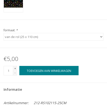
formaat:
*
€5,00
+
TOEVOEGEN AAN WINKELWAGEN
-
Informatie
Artikelnummer:
212-RS102115-25CM