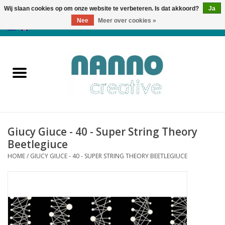
Wij slaan cookies op om onze website te verbeteren. Is dat akkoord?
Ja
Nee
Meer over cookies »
0 Artikelen - €0,00
Home
Producten
Cursussen
Giucy Giuce - 40 - Super String Theory
Nieuws
Beetlegiuce
HOME
/
GIUCY GIUCE - 40 - SUPER STRING THEORY BEETLEGIUCE
Herfst & Halloween
Koopjeshoek
Laatste Kans