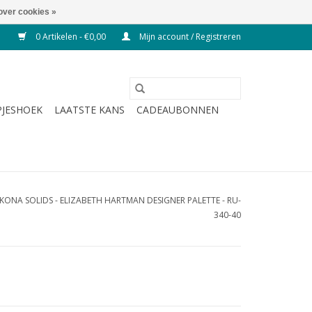
over cookies »
0 Artikelen - €0,00
Mijn account / Registreren
JESHOEK
LAATSTE KANS
CADEAUBONNEN
 - KONA SOLIDS - ELIZABETH HARTMAN DESIGNER PALETTE - RU-
340-40