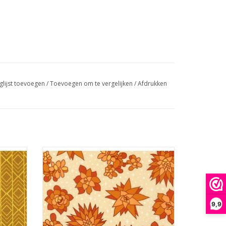
glijst toevoegen
/
Toevoegen om te vergelijken
/
Afdrukken
int
oranje stof met sterren en oranje
vetplanten
GEN
TOEVOEGEN AAN WINKELWAGEN
9,9