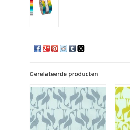
Gerelateerde producten
lichtblauwe stof met blauwe kraanvogels
lichtg
TOEVOEGEN AAN WINKELWAGEN
TO