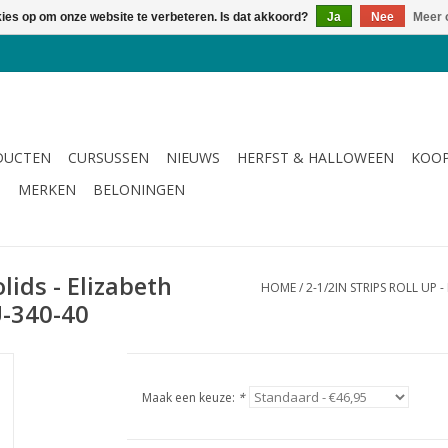
kies op om onze website te verbeteren. Is dat akkoord?
Ja
Nee
Meer 
DUCTEN
CURSUSSEN
NIEUWS
HERFST & HALLOWEEN
KOOP
G
MERKEN
BELONINGEN
lids - Elizabeth
HOME
/
2-1/2IN STRIPS ROLL UP
U-340-40
Maak een keuze:
*