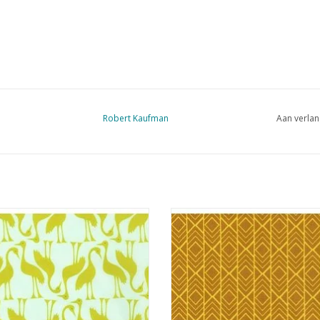
Robert Kaufman
Aan verlan
roene stof met groene kraanvogels
oker gele stof met grafische pr
EVOEGEN AAN WINKELWAGEN
TOEVOEGEN AAN WINKELWA