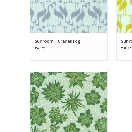
Sunroom - Cranes Fog
Sunr
€4,75
€4,75
groene stof met sterren en groene
vetplanten
TOEVOEGEN AAN WINKELWAGEN