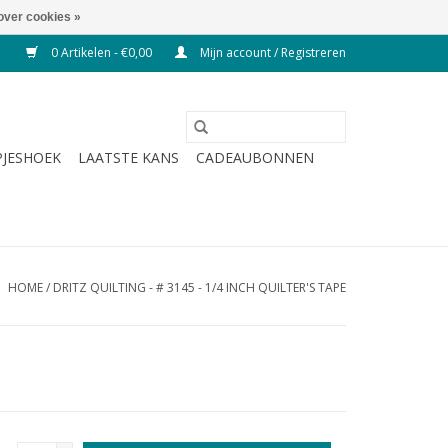
over cookies »
0 Artikelen - €0,00
Mijn account / Registreren
JESHOEK
LAATSTE KANS
CADEAUBONNEN
HOME
/
DRITZ QUILTING - # 3145 - 1/4 INCH QUILTER'S TAPE