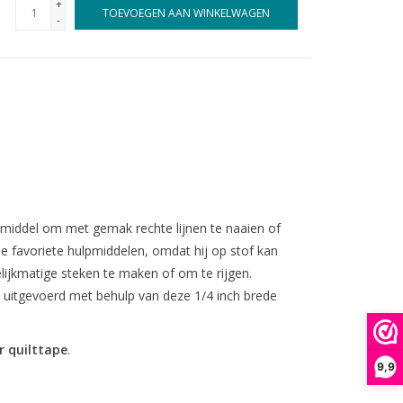
+
TOEVOEGEN AAN WINKELWAGEN
-
lpmiddel om met gemak rechte lijnen te naaien of
je favoriete hulpmiddelen, omdat hij op stof kan
ijkmatige steken te maken of om te rijgen.
 uitgevoerd met behulp van deze 1/4 inch brede
r quilttape
.
9,9