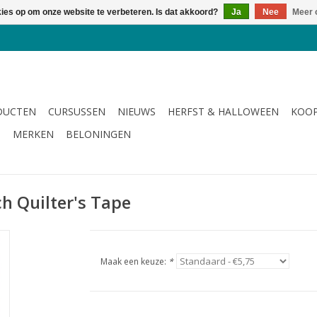
kies op om onze website te verbeteren. Is dat akkoord?
Ja
Nee
Meer 
DUCTEN
CURSUSSEN
NIEUWS
HERFST & HALLOWEEN
KOOP
G
MERKEN
BELONINGEN
nch Quilter's Tape
Maak een keuze:
*