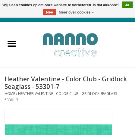
Wij slaan cookies op om onze website te verbeteren. Is dat akkoord?
Ja
Nee
Meer over cookies »
0 Artikelen - €0,00
Home
Producten
Cursussen
Heather Valentine - Color Club - Gridlock
Nieuws
Seaglass - 53301-7
HOME
/
HEATHER VALENTINE - COLOR CLUB - GRIDLOCK SEAGLASS -
Herfst & Halloween
53301-7
Koopjeshoek
Laatste Kans