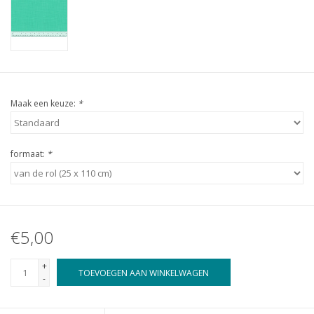
Maak een keuze:
*
formaat:
*
€5,00
+
TOEVOEGEN AAN WINKELWAGEN
-